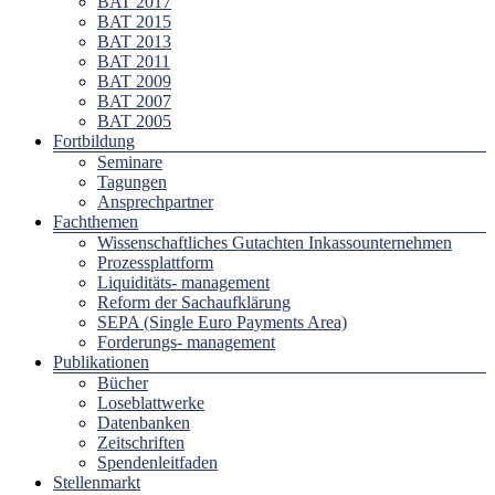
BAT 2017
BAT 2015
BAT 2013
BAT 2011
BAT 2009
BAT 2007
BAT 2005
Fortbildung
Seminare
Tagungen
Ansprechpartner
Fachthemen
Wissenschaftliches Gutachten Inkassounternehmen
Prozessplattform
Liquiditäts- management
Reform der Sachaufklärung
SEPA (Single Euro Payments Area)
Forderungs- management
Publikationen
Bücher
Loseblattwerke
Datenbanken
Zeitschriften
Spendenleitfaden
Stellenmarkt