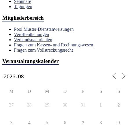
Seminare
Tagungen
Mitgliederbereich
Pool Muster-Dienstanweisungen
Veröffentlichungen
Verbandsnachrichten
Fragen zum Kassen- und Rechnungswesen
Fragen zum Vollstreckungsrecht
Veranstaltungskalender
M
D
M
D
F
S
S
27
28
29
30
31
1
2
3
4
5
6
7
8
9