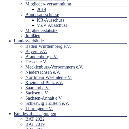
Mitglieder- versammlung
2019
Bundesausschüsse
KR-Ausschuss
VZV-Ausschuss
Mitgliederstatistik
Jubiläen
Landesverbände
Baden-Württemberg e.V.
Bayern e.V.
Brandenburg e.V.
Hessen e.V.
Mecklenburg-Vorpommern e.V.
Niedersachsen e.V.
Nordrhein-Westfalen e.V.
Rheinland-Pfalz e.V.
Saarland e.V.
Sachsen e.V.
Sachsen-Anhalt e.V.
Schleswig-Holstein e.V.
Thüringen e.V.
Bundesarbeitstagungen
BAT 2022
BAT 2019